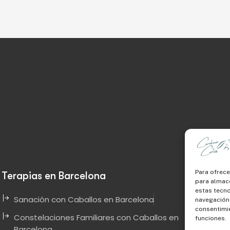
Para ofrece
Terapias en Barcelona
para almace
estas tecn
Sanación con Caballos en Barcelona
navegación o
consentimie
Constelaciones Familiares con Caballos en
funciones.
Barcelona